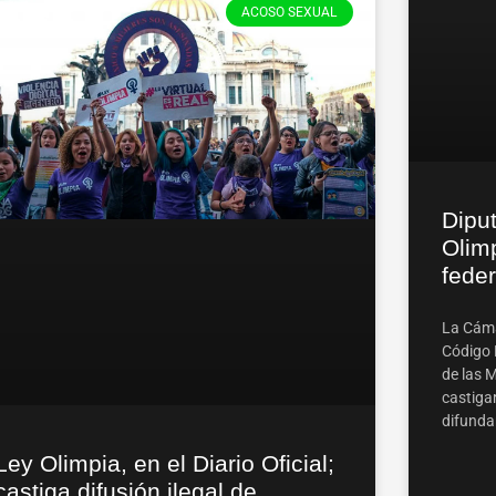
ACOSO SEXUAL
Dipu
Olimp
feder
La Cáma
Código 
de las M
castigar
difunda
Ley Olimpia, en el Diario Oficial;
castiga difusión ilegal de