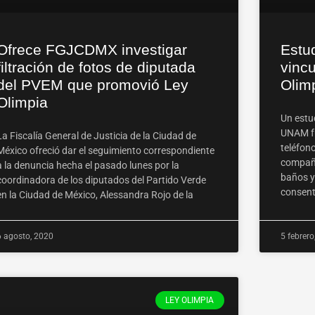
Ofrece FGJCDMX investigar
Estu
filtración de fotos de diputada
vinc
del PVEM que promovió Ley
Olim
Olimpia
Un estud
UNAM fu
La Fiscalía General de Justicia de la Ciudad de
teléfon
México ofreció dar el seguimiento correspondiente
compañe
a la denuncia hecha el pasado lunes por la
baños y 
coordinadora de los diputados del Partido Verde
consent
en la Ciudad de México, Alessandra Rojo de la
6 agosto, 2020
5 febrero
LEY OLIMPIA