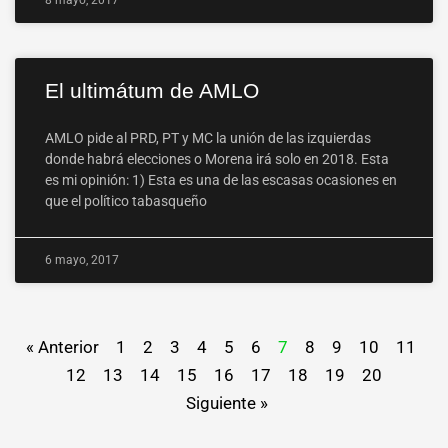
El ultimátum de AMLO
AMLO pide al PRD, PT y MC la unión de las izquierdas
donde habrá elecciones o Morena irá solo en 2018. Esta
es mi opinión: 1) Esta es una de las escasas ocasiones en
que el político tabasqueño
6 mayo, 2017
« Anterior
1
2
3
4
5
6
7
8
9
10
11
12
13
14
15
16
17
18
19
20
Siguiente »