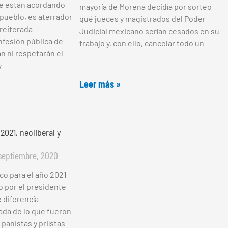
ue están acordando
mayoría de Morena decidía por sorteo
pueblo, es aterrador
qué jueces y magistrados del Poder
 reiterada
Judicial mexicano serían cesados en su
nfesión pública de
trabajo y, con ello, cancelar todo un
n ni respetarán el
y
Leer más »
021, neoliberal y
septiembre, 2020
o para el año 2021
vo por el presidente
 diferencía
da de lo que fueron
 panistas y priístas