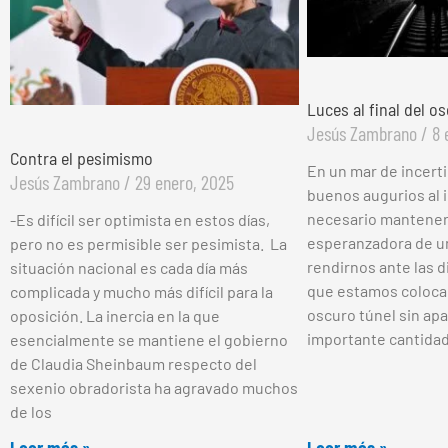
Luces al final del o
Jesús Zambrano
8 
Contra el pesimismo
En un mar de incert
Jesús Zambrano
29 enero, 2025
buenos augurios al i
necesario mantener 
-Es difícil ser optimista en estos días,
esperanzadora de u
pero no es permisible ser pesimista. La
rendirnos ante las d
situación nacional es cada día más
que estamos colocad
complicada y mucho más difícil para la
oscuro túnel sin apa
oposición. La inercia en la que
importante cantidad
esencialmente se mantiene el gobierno
de Claudia Sheinbaum respecto del
sexenio obradorista ha agravado muchos
de los
Leer más »
Leer más »