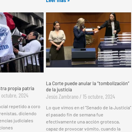
La Corte puede anular la “tombolización”
tra propia patria
de la justicia
 octubre, 2024
Jesús Zambrano
15 octubre, 2024
cial repetido a coro
Lo que vimos en el “Senado de la Justicia”
renistas, diciendo
el pasado fin de semana fue
encias judiciales
efectivamente una acción grotesca,
ciones
capaz de provocar vómito, cuando la