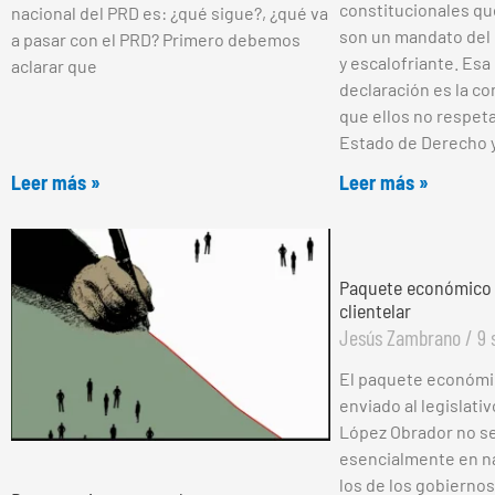
constitucionales q
nacional del PRD es: ¿qué sigue?, ¿qué va
son un mandato del 
a pasar con el PRD? Primero debemos
y escalofriante. Esa
aclarar que
declaración es la co
que ellos no respeta
Estado de Derecho 
Leer más »
Leer más »
Paquete económico 2
clientelar
Jesús Zambrano
9 
El paquete económic
enviado al legislati
López Obrador no se
esencialmente en na
los de los gobiernos