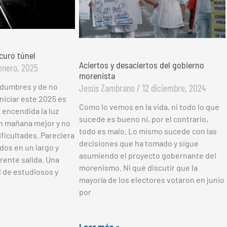
scuro túnel
Aciertos y desaciertos del gobierno
enero, 2025
morenista
Jesús Zambrano
12 diciembre, 2024
idumbres y de no
niciar este 2025 es
Como lo vemos en la vida, ni todo lo que
encendida la luz
sucede es bueno ni, por el contrario,
n mañana mejor y no
todo es malo. Lo mismo sucede con las
ificultades. Pareciera
decisiones que ha tomado y sigue
os en un largo y
asumiendo el proyecto gobernante del
rente salida. Una
morenismo. Ni qué discutir que la
 de estudiosos y
mayoría de los electores votaron en junio
por
Leer más »