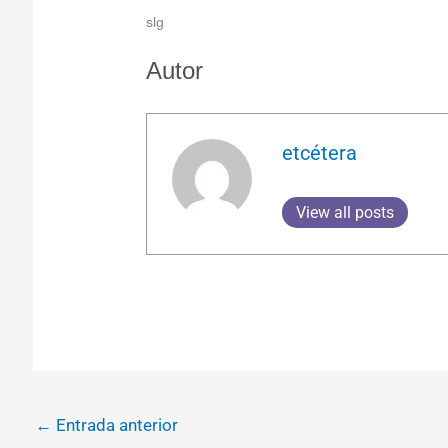
slg
Autor
etcétera
View all posts
←
Entrada anterior