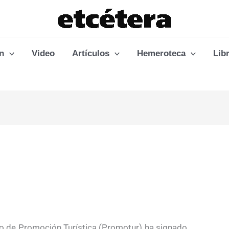
n
Video
Artículos
Hemeroteca
Lib
jo de Promoción Turística (Promotur) ha signado