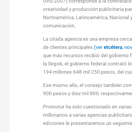
095/2007) corresponde a la contratación
creatividad y producción publicitaria p
Norteamérica, Latinoamérica, Nacional 
comunicación.
La citada agencia es una empresa cercan
de clientes principales
(ver
etcétera
, no
que más recursos recibió del gobierno 
la Segob, el gobierno federal contrató 
194 millones 648 mil 250 pesos, del cu
Ese mismo año, el consejo también comp
900 pesos y diez mil 800, respectivame
Promotur ha sido cuestionado en varias
millonarios a varias agencias publicitar
ediciones le presentaremos un seguimie