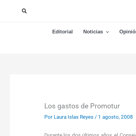
Ir
Buscar
al
contenido
Editorial
Noticias
Opinió
Los gastos de Promotur
Por
Laura Islas Reyes
/
1 agosto, 2008
Durante los dos últimos años, el Conse