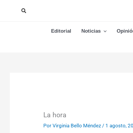
Ir
Buscar
al
contenido
Editorial
Noticias
Opinió
La hora
Por
Virginia Bello Méndez
/
1 agosto, 2