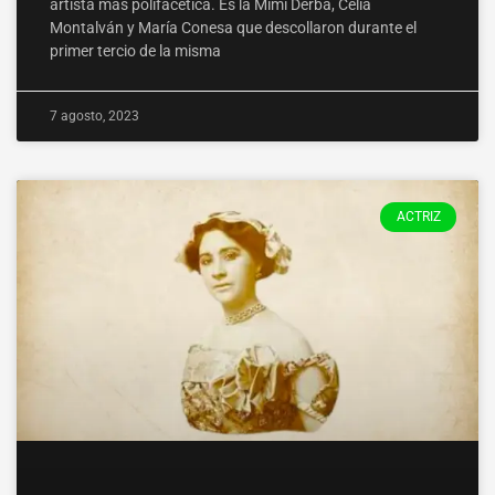
artista más polifacética. Es la Mimí Derba, Celia
Montalván y María Conesa que descollaron durante el
primer tercio de la misma
7 agosto, 2023
ACTRIZ