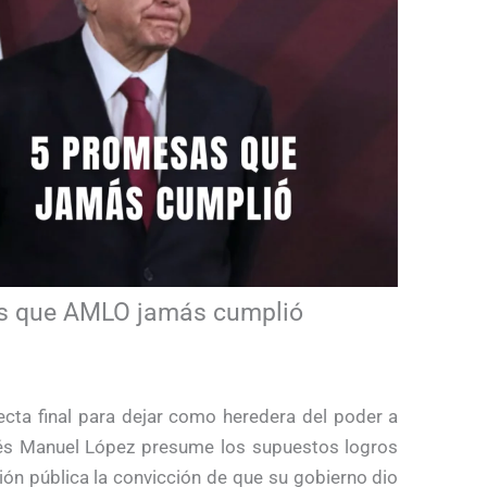
as que AMLO jamás cumplió
ecta final para dejar como heredera del poder a
rés Manuel López presume los supuestos logros
ión pública la convicción de que su gobierno dio