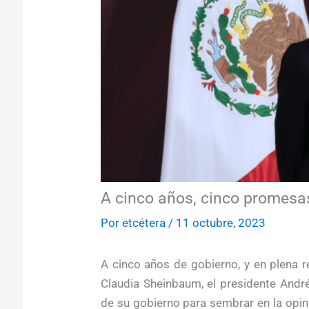
A cinco años, cinco promes
Por
etcétera
/
11 octubre, 2023
A cinco años de gobierno, y en plena r
Claudia Sheinbaum, el presidente And
de su gobierno para sembrar en la opin